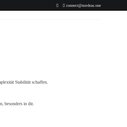
connect@nordeas.one
exität Stabilität schaffen.
, besonders in dir.