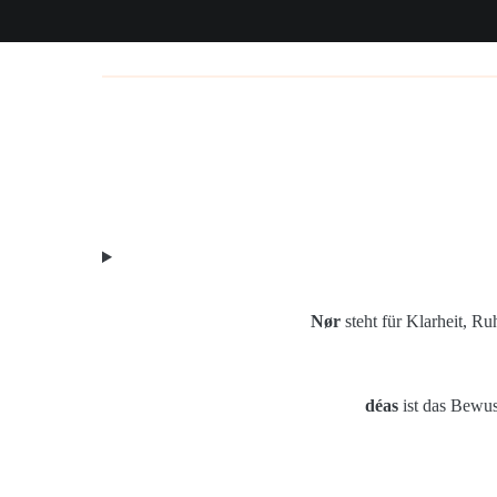
Zum
Inhalt
springen
Nør
steht für Klarheit, Ru
déas
ist das Bewuss